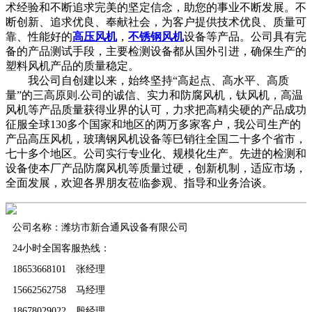
术经验和不断追求完美的坚定信念，助您的事业不断发展。不
断创新、追求优良、奉献社会，为客户提供技术优良、质量可
靠、性能好的
高压风机
，
不锈钢风机
设备等产品。公司具有完
备的产品测试手段，主要检测设备都从国外引进，确保生产的
塑料风机产品的质量稳定。
我公司自创建以来，始终坚持“高起点、高水平、高质
量”的三高原则.公司的诚信、实力和防腐风机，钛风机，高温
风机等产品质量获得业界的认可，力求把高精尖硬的产品成功
征服全球130多个国家和地区的两万多家客户，我公司生产的
产品高压风机，玻璃钢风机设备等巳销往全国二十多个省市，
七十多个地区。公司实行专业化、规模化生产。先进的检测和
设备使本厂产品防腐风机等质量过硬，创新机制，适应市场，
全面发展，欢迎各界朋友莅临参观、指导和业务洽谈。
公司名称：潍坊市新合通风设备有限公司
24小时全国客服热线：
18653668101 张经理
15662562758 马经理
18678029022 殷经理