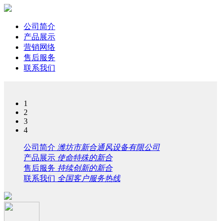
公司简介
产品展示
营销网络
售后服务
联系我们
1
2
3
4
公司简介
潍坊市新合通风设备有限公司
产品展示
使命特殊的新合
售后服务
持续创新的新合
联系我们
全国客户服务热线