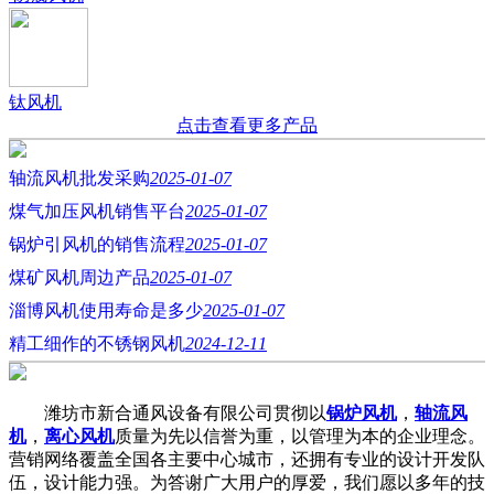
钛风机
点击查看更多产品
轴流风机批发采购
2025-01-07
煤气加压风机销售平台
2025-01-07
锅炉引风机的销售流程
2025-01-07
煤矿风机周边产品
2025-01-07
淄博风机使用寿命是多少
2025-01-07
精工细作的不锈钢风机
2024-12-11
潍坊市新合通风设备有限公司贯彻以
锅炉风机
，
轴流风
机
，
离心风机
质量为先以信誉为重，以管理为本的企业理念。
营销网络覆盖全国各主要中心城市，还拥有专业的设计开发队
伍，设计能力强。为答谢广大用户的厚爱，我们愿以多年的技