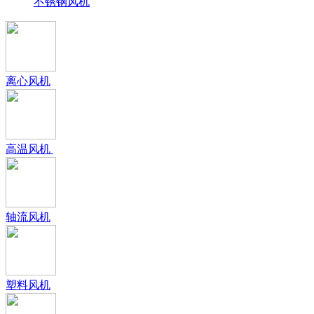
不锈钢风机
离心风机
高温风机
轴流风机
塑料风机