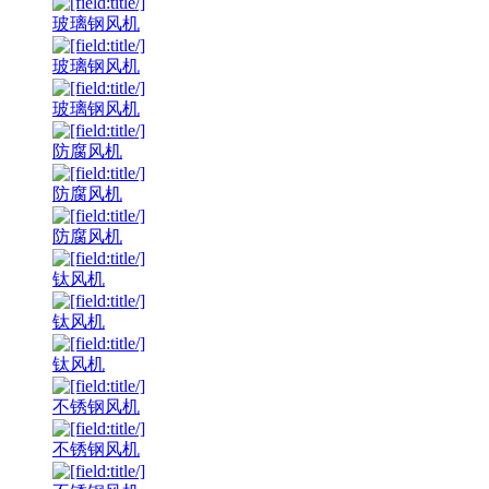
玻璃钢风机
玻璃钢风机
玻璃钢风机
防腐风机
防腐风机
防腐风机
钛风机
钛风机
钛风机
不锈钢风机
不锈钢风机