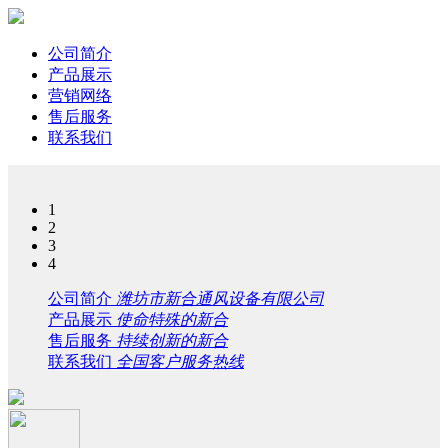
公司简介
产品展示
营销网络
售后服务
联系我们
1
2
3
4
公司简介
潍坊市新合通风设备有限公司
产品展示
使命特殊的新合
售后服务
持续创新的新合
联系我们
全国客户服务热线