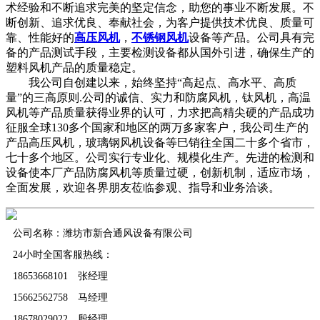
术经验和不断追求完美的坚定信念，助您的事业不断发展。不
断创新、追求优良、奉献社会，为客户提供技术优良、质量可
靠、性能好的
高压风机
，
不锈钢风机
设备等产品。公司具有完
备的产品测试手段，主要检测设备都从国外引进，确保生产的
塑料风机产品的质量稳定。
我公司自创建以来，始终坚持“高起点、高水平、高质
量”的三高原则.公司的诚信、实力和防腐风机，钛风机，高温
风机等产品质量获得业界的认可，力求把高精尖硬的产品成功
征服全球130多个国家和地区的两万多家客户，我公司生产的
产品高压风机，玻璃钢风机设备等巳销往全国二十多个省市，
七十多个地区。公司实行专业化、规模化生产。先进的检测和
设备使本厂产品防腐风机等质量过硬，创新机制，适应市场，
全面发展，欢迎各界朋友莅临参观、指导和业务洽谈。
公司名称：潍坊市新合通风设备有限公司
24小时全国客服热线：
18653668101 张经理
15662562758 马经理
18678029022 殷经理