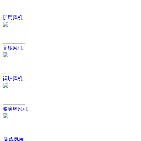
矿用风机
高压风机
锅炉风机
玻璃钢风机
防腐风机