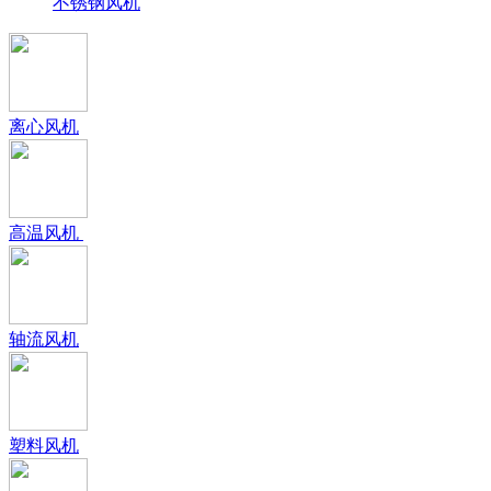
不锈钢风机
离心风机
高温风机
轴流风机
塑料风机