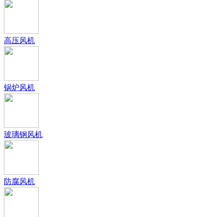
高压风机
锅炉风机
玻璃钢风机
防腐风机